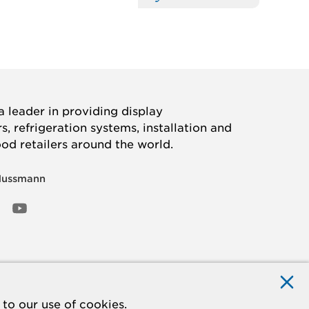
 leader in providing display
, refrigeration systems, installation and
ood retailers around the world.
Hussmann
OOK
ED
NSTAGRAM
YOUTUBE
to our use of cookies.