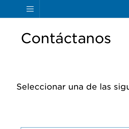
Pasar
Inicio
Contáctanos
al
contenido
principal
Contáctanos
Seleccionar una de las sig