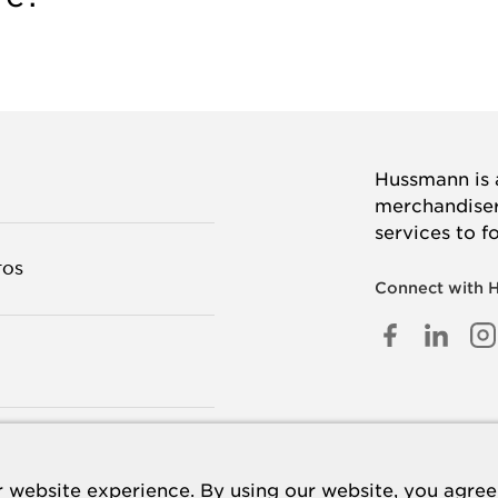
Hussmann is a
merchandisers
services to f
TOS
Connect with 
FACEB
LINK
I
IN
TANOS
 website experience. By using our website, you agree 